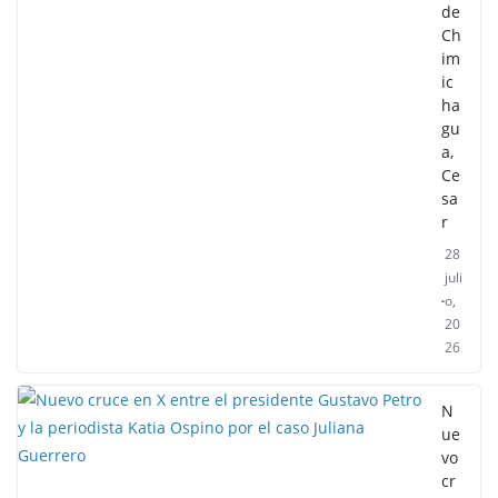
de
Ch
im
ic
ha
gu
a,
Ce
sa
r
28
juli
o,
20
26
N
ue
vo
cr