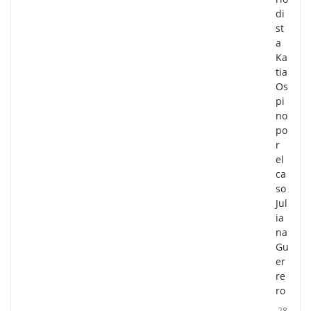
di
st
a
Ka
tia
Os
pi
no
po
r
el
ca
so
Jul
ia
na
Gu
er
re
ro
28