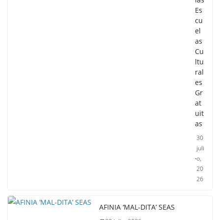
Es
cu
el
as
Cu
ltu
ral
es
Gr
at
uit
as
30
juli
o,
20
26
AFINIA ‘MAL-DITA’ SEAS