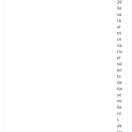
26’
lle
va
rá
al
es
ce
na
rio
el
tal
en
to
de
los
se
mi
lle
ro
s
de
las