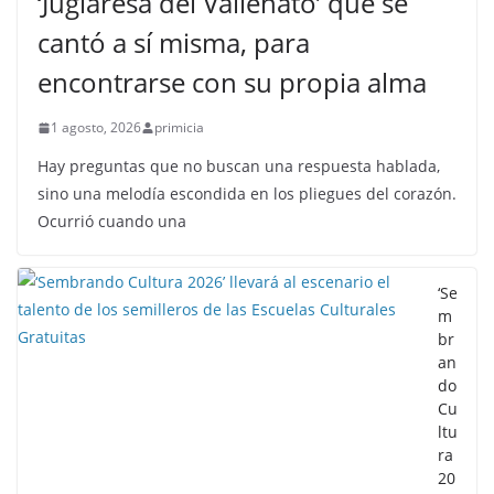
‘Juglaresa del Vallenato’ que se
cantó a sí misma, para
encontrarse con su propia alma
1 agosto, 2026
primicia
Hay preguntas que no buscan una respuesta hablada,
sino una melodía escondida en los pliegues del corazón.
Ocurrió cuando una
‘Se
m
br
an
do
Cu
ltu
ra
20