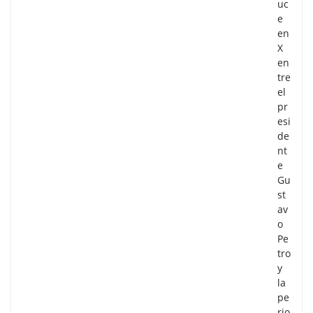
uc
e
en
X
en
tre
el
pr
esi
de
nt
e
Gu
st
av
o
Pe
tro
y
la
pe
rio