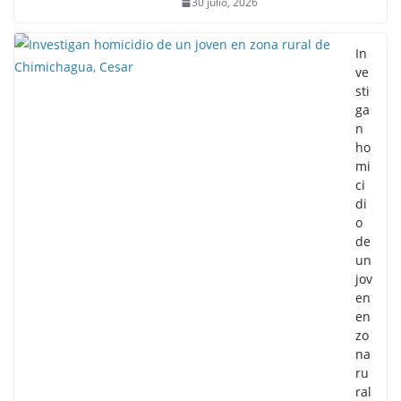
30 julio, 2026
In
ve
sti
ga
n
ho
mi
ci
di
o
de
un
jov
en
en
zo
na
ru
ral