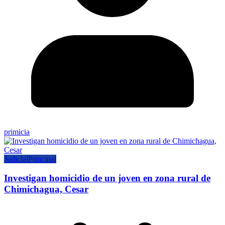
primicia
Judicial
Principal
Investigan homicidio de un joven en zona rural de
Chimichagua, Cesar