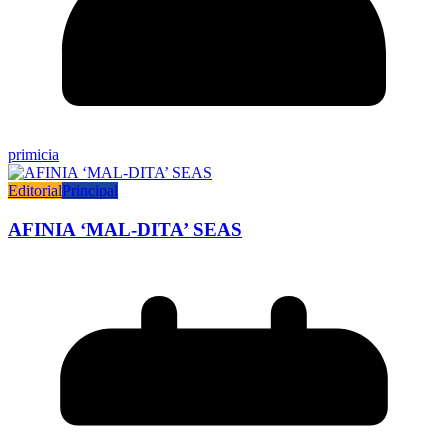
primicia
Editorial
Principal
AFINIA ‘MAL-DITA’ SEAS