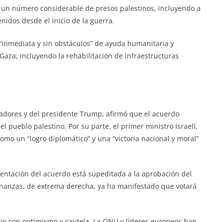
 un número considerable de presos palestinos, incluyendo a
idos desde el inicio de la guerra.
“inmediata y sin obstáculos” de ayuda humanitaria y
Gaza, incluyendo la rehabilitación de infraestructuras
adores y del presidente Trump, afirmó que el acuerdo
 el pueblo palestino. Por su parte, el primer ministro israelí,
omo un “logro diplomático” y una “victoria nacional y moral”
entación del acuerdo está supeditada a la aprobación del
inanzas, de extrema derecha, ya ha manifestado que votará
io con optimismo y cautela. La ONU y líderes europeos han