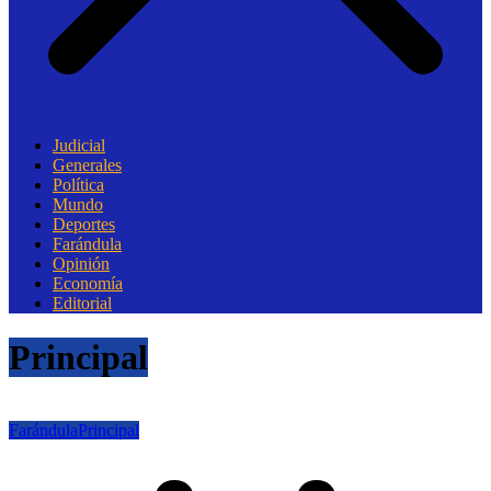
Judicial
Generales
Política
Mundo
Deportes
Farándula
Opinión
Economía
Editorial
Principal
Farándula
Principal