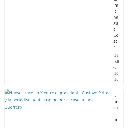
im
ic
ha
gu
a,
Ce
sa
r
28
juli
o,
20
26
N
ue
vo
cr
uc
e