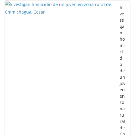
In
ve
sti
ga
n
ho
mi
ci
di
o
de
un
jov
en
en
zo
na
ru
ral
de
Ch