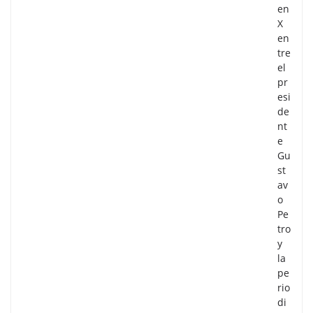
en
X
en
tre
el
pr
esi
de
nt
e
Gu
st
av
o
Pe
tro
y
la
pe
rio
di