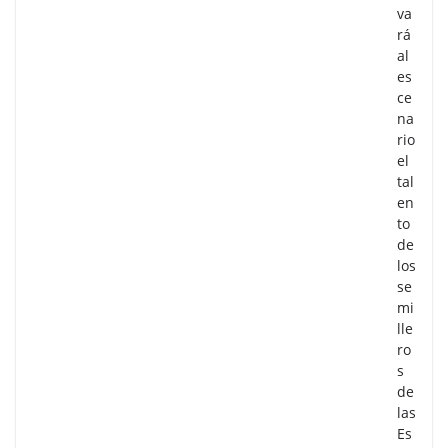
va
rá
al
es
ce
na
rio
el
tal
en
to
de
los
se
mi
lle
ro
s
de
las
Es