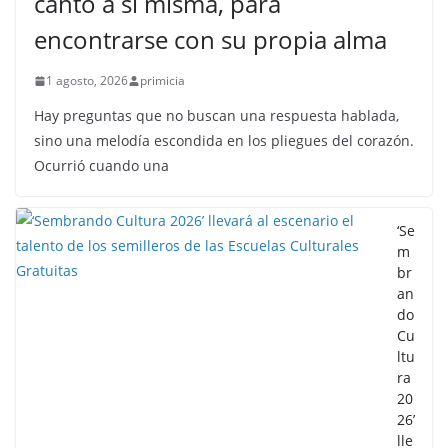
cantó a sí misma, para
encontrarse con su propia alma
1 agosto, 2026
primicia
Hay preguntas que no buscan una respuesta hablada,
sino una melodía escondida en los pliegues del corazón.
Ocurrió cuando una
‘Se
m
br
an
do
Cu
ltu
ra
20
26’
lle