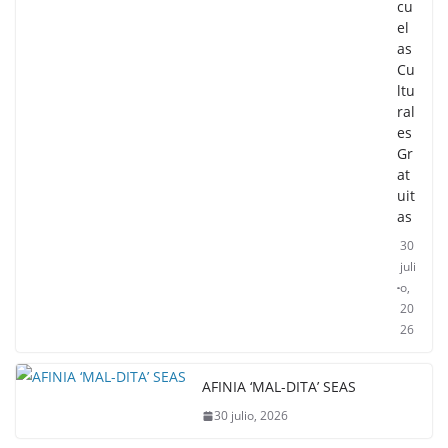
cu
el
as
Cu
ltu
ral
es
Gr
at
uit
as
30
juli
o,
20
26
AFINIA ‘MAL-DITA’ SEAS
30 julio, 2026