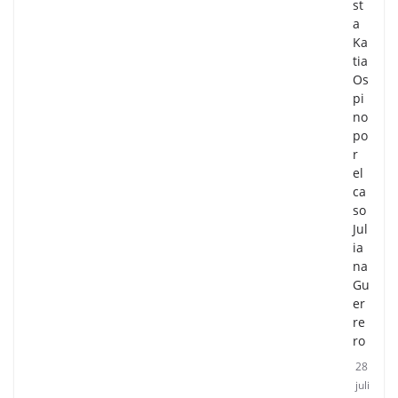
st
a
Ka
tia
Os
pi
no
po
r
el
ca
so
Jul
ia
na
Gu
er
re
ro
28
juli