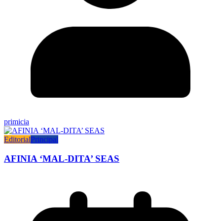
primicia
Editorial
Principal
AFINIA ‘MAL-DITA’ SEAS