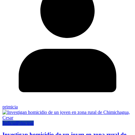
primicia
Judicial
Principal
Investigan homicidio de un joven en zona rural de