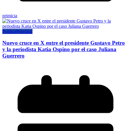
primicia
Política
Principal
Nuevo cruce en X entre el presidente Gustavo Petro
y la periodista Katia Ospino por el caso Juliana
Guerrero