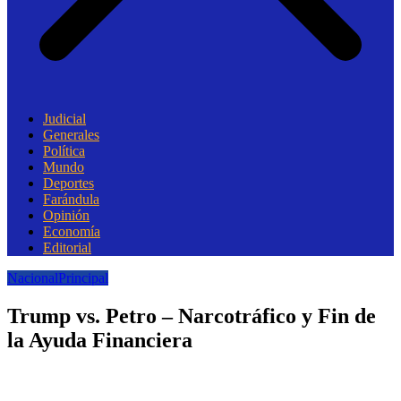
Judicial
Generales
Política
Mundo
Deportes
Farándula
Opinión
Economía
Editorial
Nacional
Principal
Trump vs. Petro – Narcotráfico y Fin de
la Ayuda Financiera