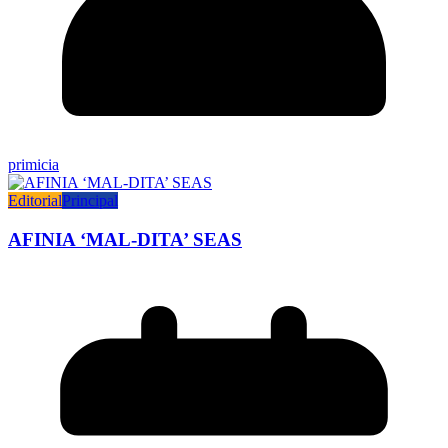
primicia
Editorial
Principal
AFINIA ‘MAL-DITA’ SEAS