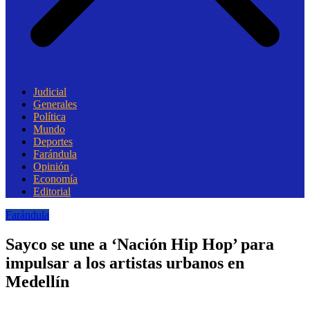
Judicial
Generales
Política
Mundo
Deportes
Farándula
Opinión
Economía
Editorial
Farándula
Sayco se une a ‘Nación Hip Hop’ para
impulsar a los artistas urbanos en
Medellín