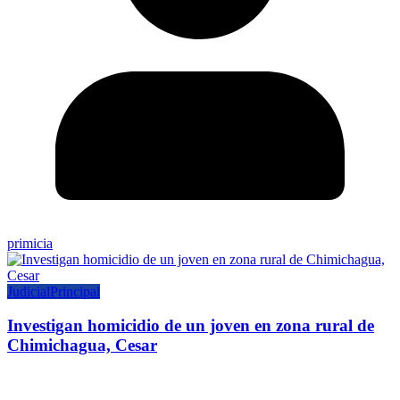
primicia
Judicial
Principal
Investigan homicidio de un joven en zona rural de
Chimichagua, Cesar