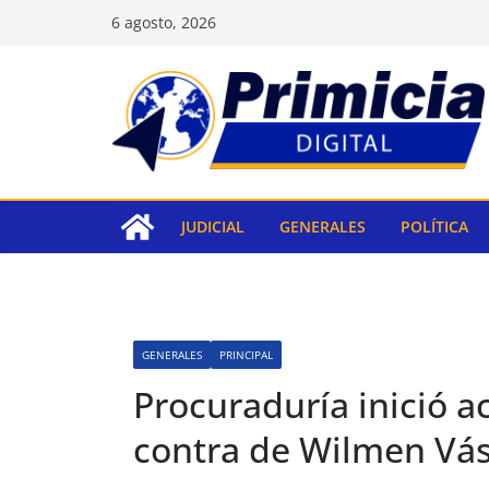
Saltar
6 agosto, 2026
al
contenido
JUDICIAL
GENERALES
POLÍTICA
GENERALES
PRINCIPAL
Procuraduría inició a
contra de Wilmen Vá