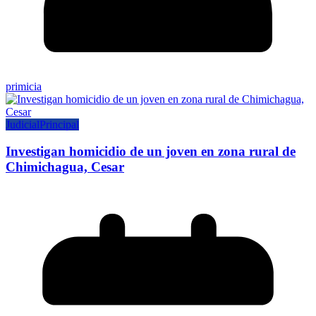
primicia
Judicial
Principal
Investigan homicidio de un joven en zona rural de
Chimichagua, Cesar