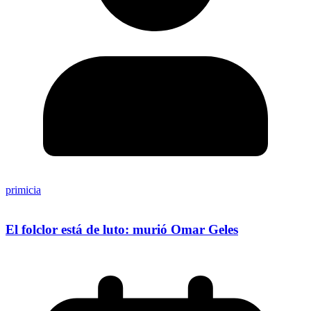
primicia
El folclor está de luto: murió Omar Geles