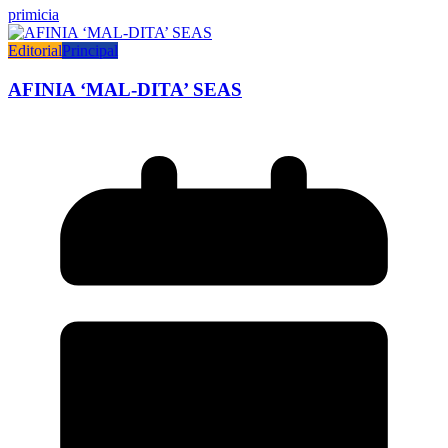
primicia
Editorial
Principal
AFINIA ‘MAL-DITA’ SEAS