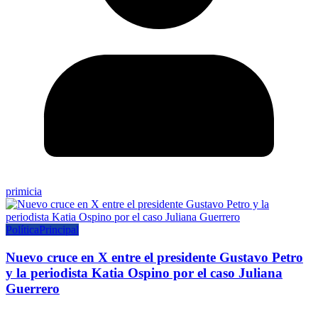
primicia
Política
Principal
Nuevo cruce en X entre el presidente Gustavo Petro
y la periodista Katia Ospino por el caso Juliana
Guerrero