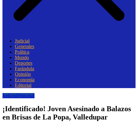
Judicial
Generales
Política
Mundo
Deportes
Farándula
Opinión
Economía
Editorial
Judicial
Principal
¡Identificado! Joven Asesinado a Balazos
en Brisas de La Popa, Valledupar