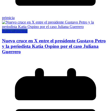
primicia
Política
Principal
Nuevo cruce en X entre el presidente Gustavo Petro
y la periodista Katia Ospino por el caso Juliana
Guerrero