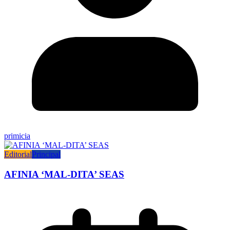
primicia
Editorial
Principal
AFINIA ‘MAL-DITA’ SEAS