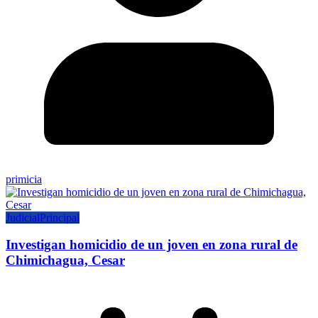
primicia
Judicial
Principal
Investigan homicidio de un joven en zona rural de
Chimichagua, Cesar