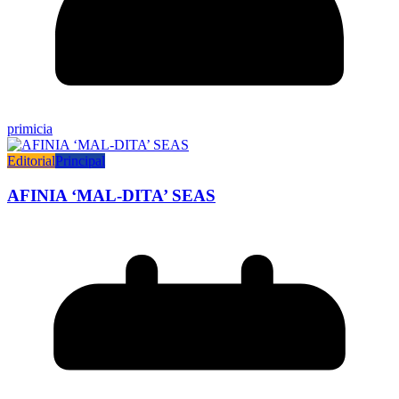
primicia
Editorial
Principal
AFINIA ‘MAL-DITA’ SEAS