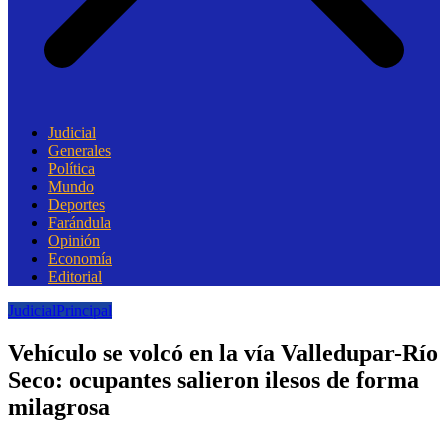
Judicial
Generales
Política
Mundo
Deportes
Farándula
Opinión
Economía
Editorial
Judicial
Principal
Vehículo se volcó en la vía Valledupar-Río
Seco: ocupantes salieron ilesos de forma
milagrosa