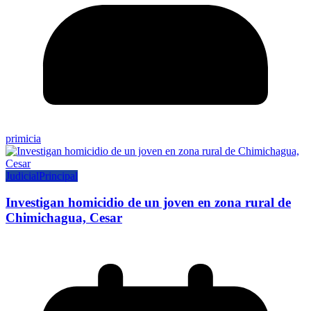
primicia
Judicial
Principal
Investigan homicidio de un joven en zona rural de
Chimichagua, Cesar