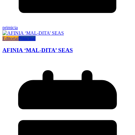
primicia
Editorial
Principal
AFINIA ‘MAL-DITA’ SEAS