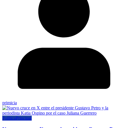
primicia
Política
Principal