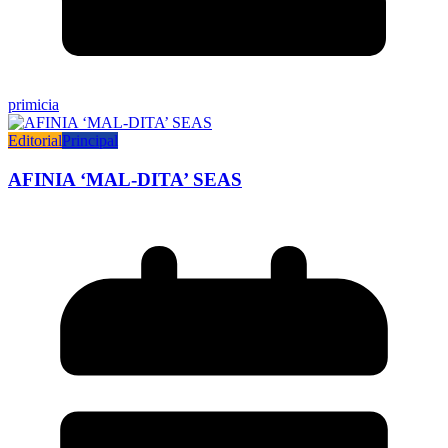
primicia
Editorial
Principal
AFINIA ‘MAL-DITA’ SEAS