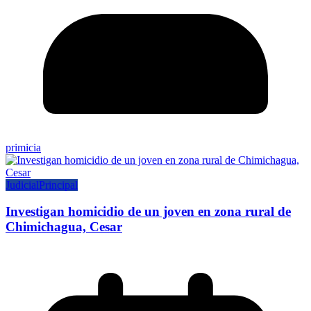
primicia
Judicial
Principal
Investigan homicidio de un joven en zona rural de
Chimichagua, Cesar