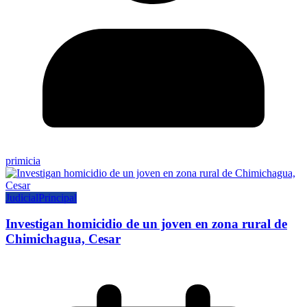
primicia
Judicial
Principal
Investigan homicidio de un joven en zona rural de
Chimichagua, Cesar