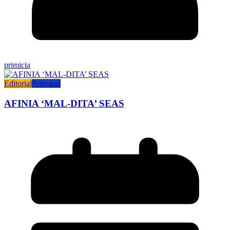
primicia
Editorial
Principal
AFINIA ‘MAL-DITA’ SEAS