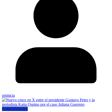
primicia
Política
Principal