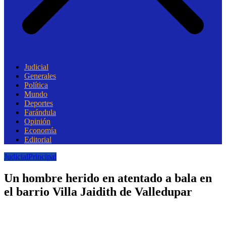
Judicial
Generales
Política
Mundo
Deportes
Farándula
Opinión
Economía
Editorial
Judicial
Principal
Un hombre herido en atentado a bala en
el barrio Villa Jaidith de Valledupar