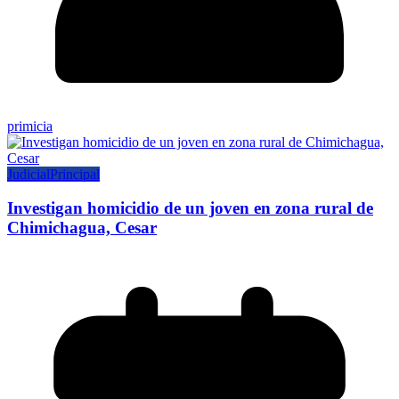
primicia
Judicial
Principal
Investigan homicidio de un joven en zona rural de
Chimichagua, Cesar