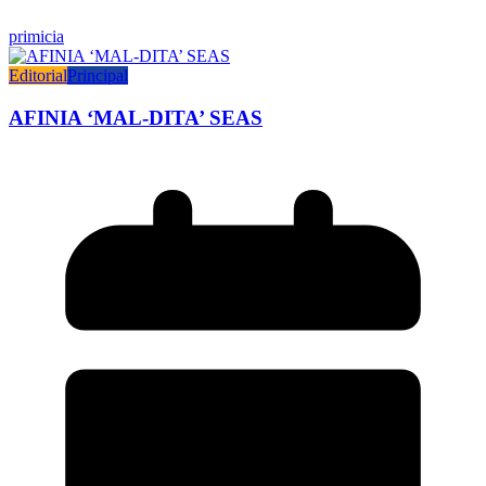
primicia
Editorial
Principal
AFINIA ‘MAL-DITA’ SEAS