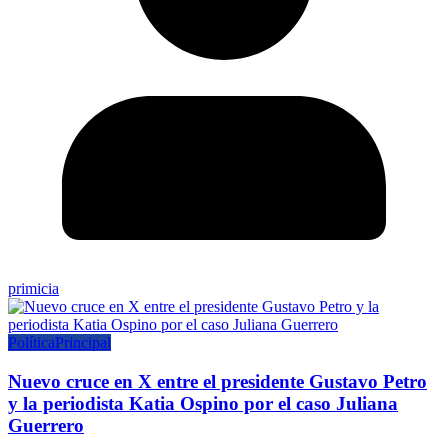
primicia
Política
Principal
Nuevo cruce en X entre el presidente Gustavo Petro
y la periodista Katia Ospino por el caso Juliana
Guerrero