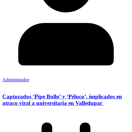
Administrador
Capturados ‘Pipe Bollo’ y ‘Péluco’, implicados en
atraco viral a universitaria en Valledupar