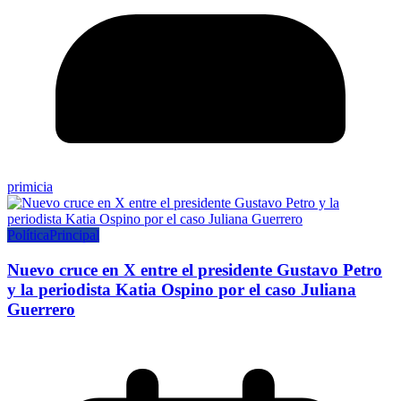
primicia
Política
Principal
Nuevo cruce en X entre el presidente Gustavo Petro
y la periodista Katia Ospino por el caso Juliana
Guerrero