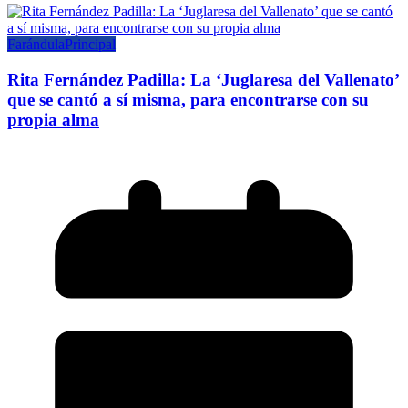
Farándula
Principal
Rita Fernández Padilla: La ‘Juglaresa del Vallenato’
que se cantó a sí misma, para encontrarse con su
propia alma