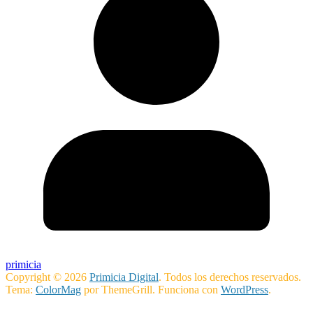
primicia
Copyright © 2026
Primicia Digital
. Todos los derechos reservados.
Tema:
ColorMag
por ThemeGrill. Funciona con
WordPress
.