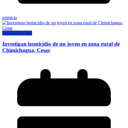
primicia
Judicial
Principal
Investigan homicidio de un joven en zona rural de
Chimichagua, Cesar