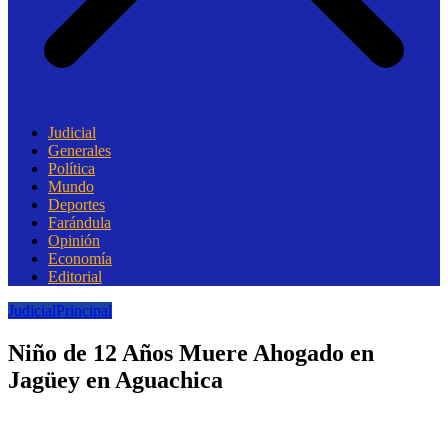
Judicial
Generales
Política
Mundo
Deportes
Farándula
Opinión
Economía
Editorial
Judicial
Principal
Niño de 12 Años Muere Ahogado en
Jagüey en Aguachica