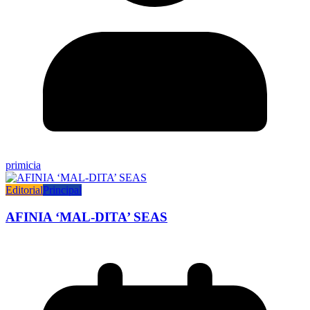
primicia
Editorial
Principal
AFINIA ‘MAL-DITA’ SEAS