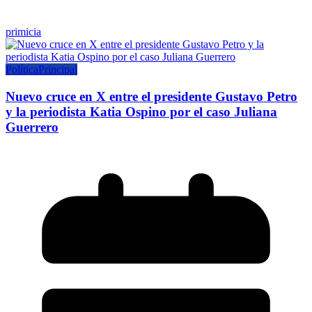
primicia
Política
Principal
Nuevo cruce en X entre el presidente Gustavo Petro
y la periodista Katia Ospino por el caso Juliana
Guerrero