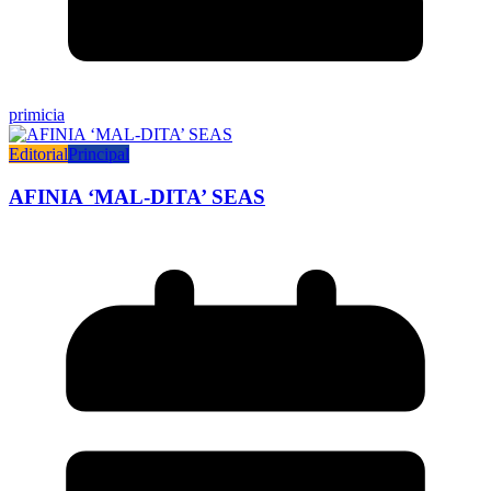
primicia
Editorial
Principal
AFINIA ‘MAL-DITA’ SEAS