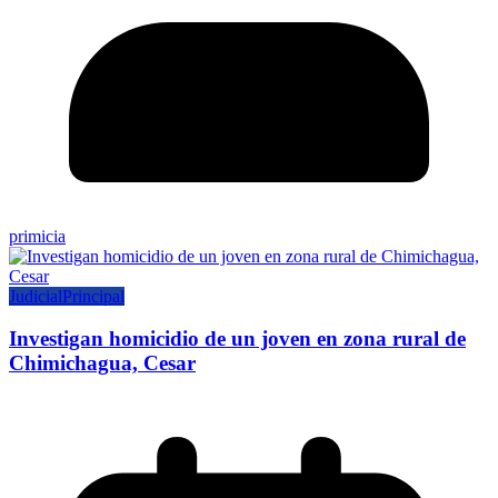
primicia
Judicial
Principal
Investigan homicidio de un joven en zona rural de
Chimichagua, Cesar