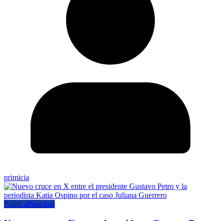
primicia
Política
Principal