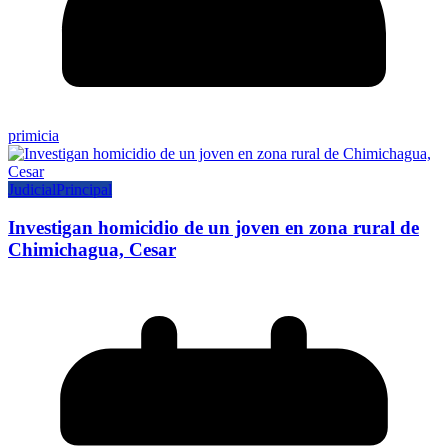
primicia
Judicial
Principal
Investigan homicidio de un joven en zona rural de
Chimichagua, Cesar