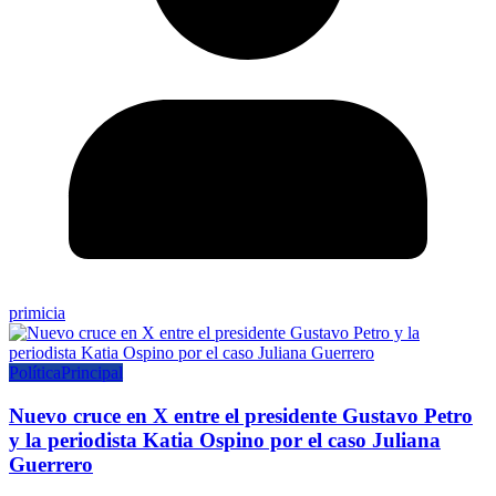
primicia
Política
Principal
Nuevo cruce en X entre el presidente Gustavo Petro
y la periodista Katia Ospino por el caso Juliana
Guerrero