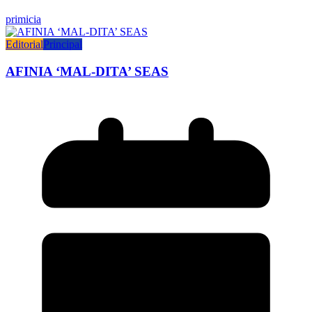
primicia
Editorial
Principal
AFINIA ‘MAL-DITA’ SEAS