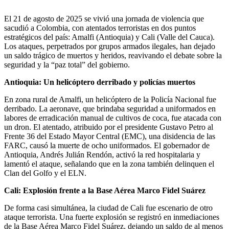
El 21 de agosto de 2025 se vivió una jornada de violencia que
sacudió a Colombia, con atentados terroristas en dos puntos
estratégicos del país: Amalfi (Antioquia) y Cali (Valle del Cauca).
Los ataques, perpetrados por grupos armados ilegales, han dejado
un saldo trágico de muertos y heridos, reavivando el debate sobre la
seguridad y la “paz total” del gobierno.
Antioquia: Un helicóptero derribado y policías muertos
En zona rural de Amalfi, un helicóptero de la Policía Nacional fue
derribado. La aeronave, que brindaba seguridad a uniformados en
labores de erradicación manual de cultivos de coca, fue atacada con
un dron. El atentado, atribuido por el presidente Gustavo Petro al
Frente 36 del Estado Mayor Central (EMC), una disidencia de las
FARC, causó la muerte de ocho uniformados. El gobernador de
Antioquia, Andrés Julián Rendón, activó la red hospitalaria y
lamentó el ataque, señalando que en la zona también delinquen el
Clan del Golfo y el ELN.
Cali: Explosión frente a la Base Aérea Marco Fidel Suárez
De forma casi simultánea, la ciudad de Cali fue escenario de otro
ataque terrorista. Una fuerte explosión se registró en inmediaciones
de la Base Aérea Marco Fidel Suárez, dejando un saldo de al menos