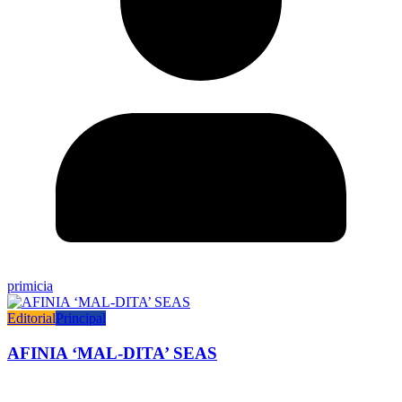
primicia
Editorial
Principal
AFINIA ‘MAL-DITA’ SEAS