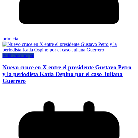
primicia
Política
Principal
Nuevo cruce en X entre el presidente Gustavo Petro
y la periodista Katia Ospino por el caso Juliana
Guerrero