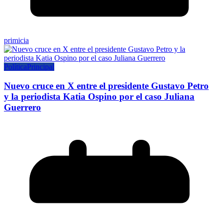
primicia
Política
Principal
Nuevo cruce en X entre el presidente Gustavo Petro
y la periodista Katia Ospino por el caso Juliana
Guerrero