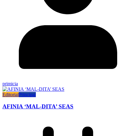
primicia
Editorial
Principal
AFINIA ‘MAL-DITA’ SEAS