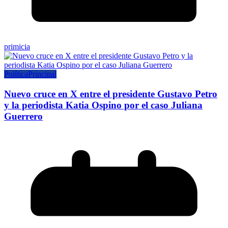
primicia
Política
Principal
Nuevo cruce en X entre el presidente Gustavo Petro
y la periodista Katia Ospino por el caso Juliana
Guerrero