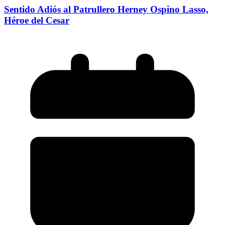
Sentido Adiós al Patrullero Herney Ospino Lasso,
Héroe del Cesar