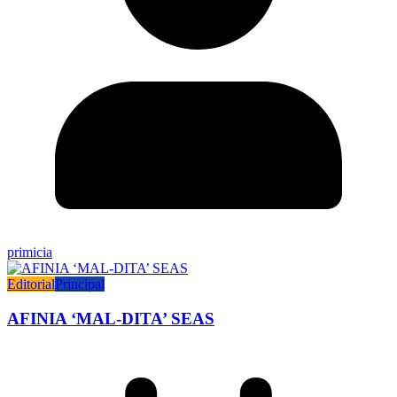
primicia
Editorial
Principal
AFINIA ‘MAL-DITA’ SEAS