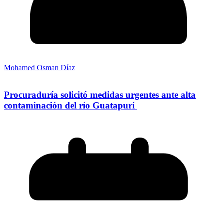
Mohamed Osman Díaz
Procuraduría solicitó medidas urgentes ante alta
contaminación del río Guatapurí