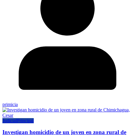
primicia
Judicial
Principal
Investigan homicidio de un joven en zona rural de