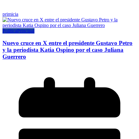
primicia
Política
Principal
Nuevo cruce en X entre el presidente Gustavo Petro
y la periodista Katia Ospino por el caso Juliana
Guerrero