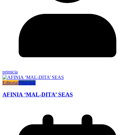
primicia
Editorial
Principal
AFINIA ‘MAL-DITA’ SEAS