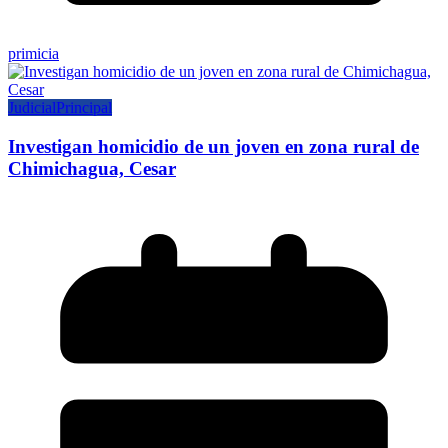
primicia
Judicial
Principal
Investigan homicidio de un joven en zona rural de
Chimichagua, Cesar