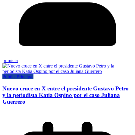
primicia
Política
Principal
Nuevo cruce en X entre el presidente Gustavo Petro
y la periodista Katia Ospino por el caso Juliana
Guerrero