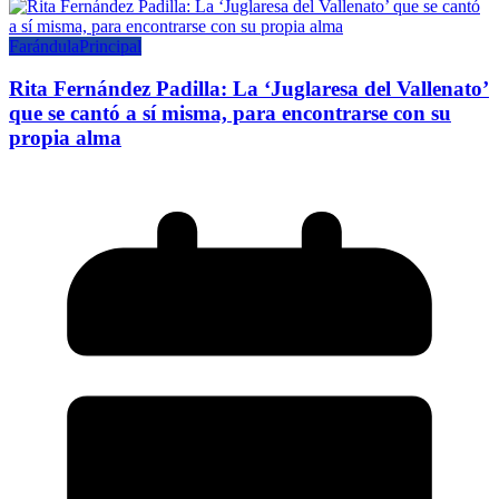
Farándula
Principal
Rita Fernández Padilla: La ‘Juglaresa del Vallenato’
que se cantó a sí misma, para encontrarse con su
propia alma