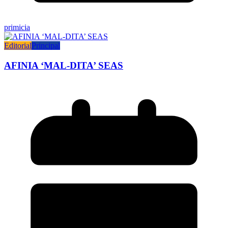
primicia
Editorial
Principal
AFINIA ‘MAL-DITA’ SEAS