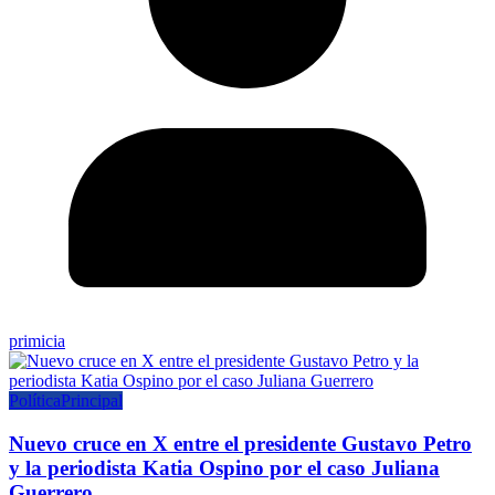
primicia
Política
Principal
Nuevo cruce en X entre el presidente Gustavo Petro
y la periodista Katia Ospino por el caso Juliana
Guerrero