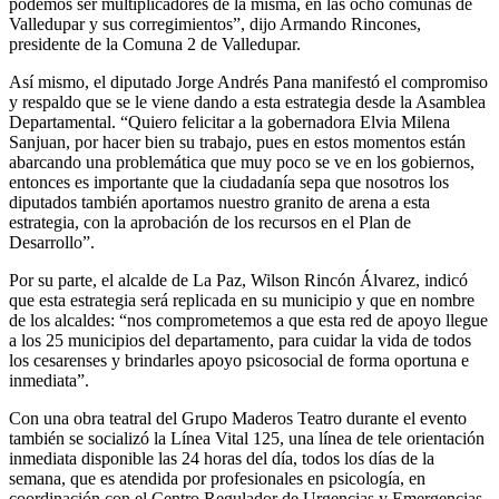
podemos ser multiplicadores de la misma, en las ocho comunas de
Valledupar y sus corregimientos”, dijo Armando Rincones,
presidente de la Comuna 2 de Valledupar.
Así mismo, el diputado Jorge Andrés Pana manifestó el compromiso
y respaldo que se le viene dando a esta estrategia desde la Asamblea
Departamental. “Quiero felicitar a la gobernadora Elvia Milena
Sanjuan, por hacer bien su trabajo, pues en estos momentos están
abarcando una problemática que muy poco se ve en los gobiernos,
entonces es importante que la ciudadanía sepa que nosotros los
diputados también aportamos nuestro granito de arena a esta
estrategia, con la aprobación de los recursos en el Plan de
Desarrollo”.
Por su parte, el alcalde de La Paz, Wilson Rincón Álvarez, indicó
que esta estrategia será replicada en su municipio y que en nombre
de los alcaldes: “nos comprometemos a que esta red de apoyo llegue
a los 25 municipios del departamento, para cuidar la vida de todos
los cesarenses y brindarles apoyo psicosocial de forma oportuna e
inmediata”.
Con una obra teatral del Grupo Maderos Teatro durante el evento
también se socializó la Línea Vital 125, una línea de tele orientación
inmediata disponible las 24 horas del día, todos los días de la
semana, que es atendida por profesionales en psicología, en
coordinación con el Centro Regulador de Urgencias y Emergencias