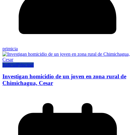
primicia
Judicial
Principal
Investigan homicidio de un joven en zona rural de
Chimichagua, Cesar