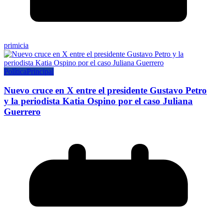
primicia
Política
Principal
Nuevo cruce en X entre el presidente Gustavo Petro
y la periodista Katia Ospino por el caso Juliana
Guerrero