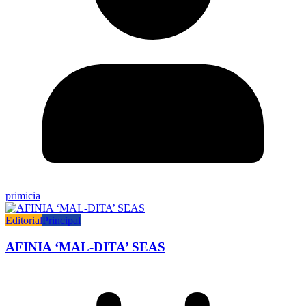
primicia
Editorial
Principal
AFINIA ‘MAL-DITA’ SEAS