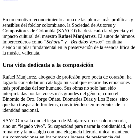
En un emotivo reconocimiento a una de las plumas más prolíficas y
sensibles del folclor colombiano, la Sociedad de Autores y
Compositores de Colombia (SAYCO) ha destacado la vigencia y el
impacto cultural del maestro
Rafael Manjarrez
. El autor de himnos
imperecederos como
“Señora”
y
“Benditos Versos”
continúa
siendo un pilar fundamental en la preservación de la esencia lírica de
la música vallenata.
Una vida dedicada a la composición
Rafael Manjarrez, abogado de profesión pero poeta de corazón, ha
logrado consolidar un catálogo musical que recorre las emociones
más profundas del ser humano. Sus obras no solo han sido
interpretadas por las voces más grandes del género, como el
Binomio de Oro, Jorge Oñate, Diomedes Díaz y Los Betos, sino
que han traspasado fronteras, convirtiéndose en referentes de la
identidad nacional.
SAYCO resalta que el legado de Manjarrez no es solo memoria,
sino un “legado vivo”. Su capacidad para narrar la cotidianidad, el
romance y la nostalgia con una elegancia literaria única, mantiene
sus composiciones en los primeros lugares de preferencia del