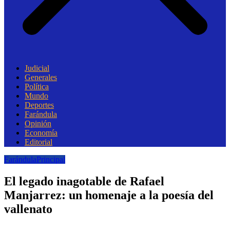
Judicial
Generales
Política
Mundo
Deportes
Farándula
Opinión
Economía
Editorial
Farándula
Principal
El legado inagotable de Rafael
Manjarrez: un homenaje a la poesía del
vallenato