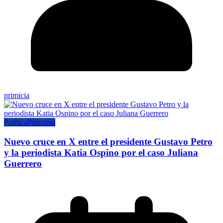
primicia
Política
Principal
Nuevo cruce en X entre el presidente Gustavo Petro
y la periodista Katia Ospino por el caso Juliana
Guerrero