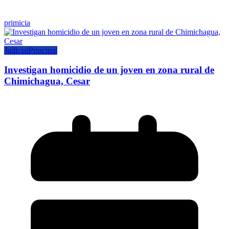
primicia
Judicial
Principal
Investigan homicidio de un joven en zona rural de
Chimichagua, Cesar