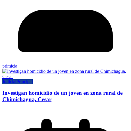
primicia
Judicial
Principal
Investigan homicidio de un joven en zona rural de
Chimichagua, Cesar