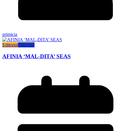
primicia
Editorial
Principal
AFINIA ‘MAL-DITA’ SEAS