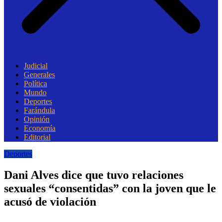
Judicial
Generales
Política
Mundo
Deportes
Farándula
Opinión
Economía
Editorial
Deportes
Dani Alves dice que tuvo relaciones
sexuales “consentidas” con la joven que le
acusó de violación