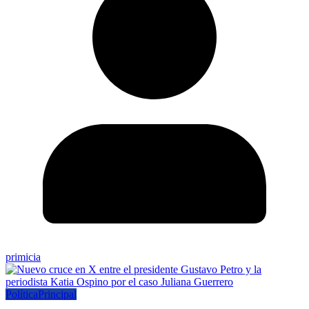
primicia
Política
Principal