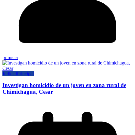
primicia
Judicial
Principal
Investigan homicidio de un joven en zona rural de
Chimichagua, Cesar