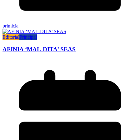
primicia
Editorial
Principal
AFINIA ‘MAL-DITA’ SEAS