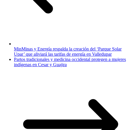
MinMinas y Energía respalda la creación del ‘Parque Solar
Upar’ que aliviará las tarifas de energía en Valledupar
Partos tradicionales y medicina occidental protegen a mujeres
indígenas en Cesar y Guajira