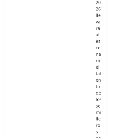
20
26’
lle
va
rá
al
es
ce
na
rio
el
tal
en
to
de
los
se
mi
lle
ro
s