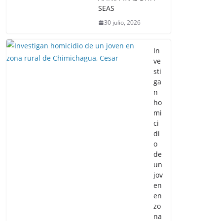
SEAS
30 julio, 2026
In
ve
sti
ga
n
ho
mi
ci
di
o
de
un
jov
en
en
zo
na