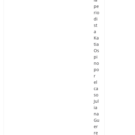
pe
rio
di
st
a
Ka
tia
Os
pi
no
po
r
el
ca
so
Jul
ia
na
Gu
er
re