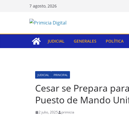
Saltar
7 agosto, 2026
al
contenido
JUDICIAL
GENERALES
POLÍTICA
JUDICIAL
PRINCIPAL
Cesar se Prepara para
Puesto de Mando Uni
2 julio, 2025
primicia