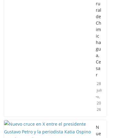
ru
ral
de
Ch
im
ic
ha
gu
a,
Ce
sa
r
28
juli
o,
20
26
N
ue