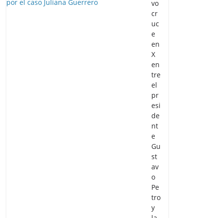
vo
cr
uc
e
en
X
en
tre
el
pr
esi
de
nt
e
Gu
st
av
o
Pe
tro
y
la