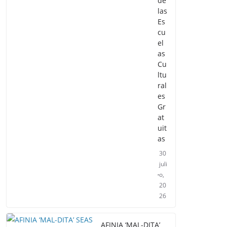
de
las
Es
cu
el
as
Cu
ltu
ral
es
Gr
at
uit
as
30
juli
o,
20
26
AFINIA ‘MAL-DITA’