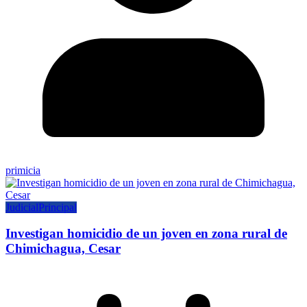
primicia
Judicial
Principal
Investigan homicidio de un joven en zona rural de
Chimichagua, Cesar