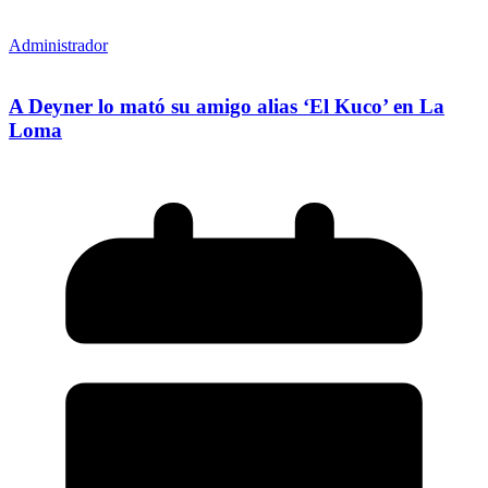
Administrador
A Deyner lo mató su amigo alias ‘El Kuco’ en La
Loma