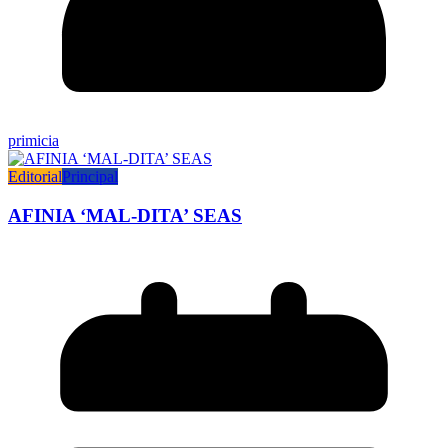
primicia
Editorial
Principal
AFINIA ‘MAL-DITA’ SEAS