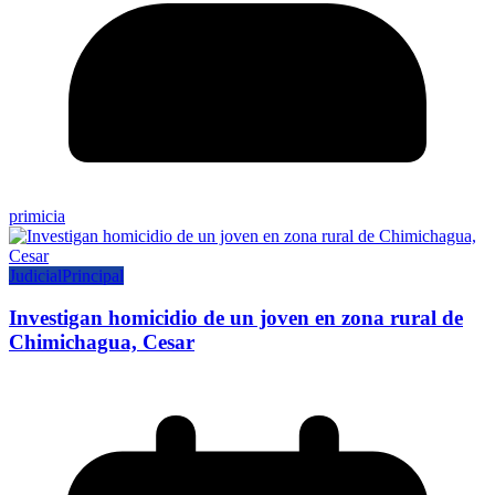
primicia
Judicial
Principal
Investigan homicidio de un joven en zona rural de
Chimichagua, Cesar