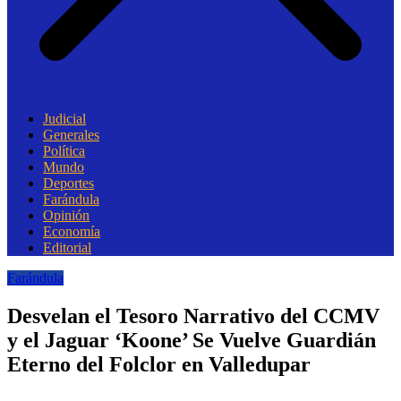
Judicial
Generales
Política
Mundo
Deportes
Farándula
Opinión
Economía
Editorial
Farándula
Desvelan el Tesoro Narrativo del CCMV
y el Jaguar ‘Koone’ Se Vuelve Guardián
Eterno del Folclor en Valledupar