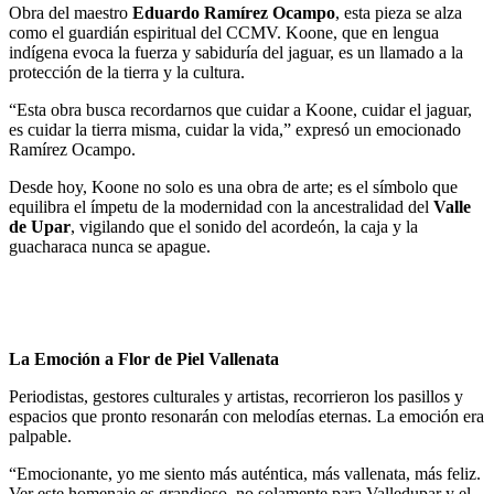
Obra del maestro
Eduardo Ramírez Ocampo
, esta pieza se alza
como el guardián espiritual del CCMV. Koone, que en lengua
indígena evoca la fuerza y sabiduría del jaguar, es un llamado a la
protección de la tierra y la cultura.
“Esta obra busca recordarnos que cuidar a Koone, cuidar el jaguar,
es cuidar la tierra misma, cuidar la vida,” expresó un emocionado
Ramírez Ocampo.
Desde hoy, Koone no solo es una obra de arte; es el símbolo que
equilibra el ímpetu de la modernidad con la ancestralidad del
Valle
de Upar
, vigilando que el sonido del acordeón, la caja y la
guacharaca nunca se apague.
La Emoción a Flor de Piel Vallenata
Periodistas, gestores culturales y artistas, recorrieron los pasillos y
espacios que pronto resonarán con melodías eternas. La emoción era
palpable.
“Emocionante, yo me siento más auténtica, más vallenata, más feliz.
Ver este homenaje es grandioso, no solamente para Valledupar y el