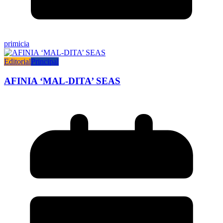
primicia
Editorial
Principal
AFINIA ‘MAL-DITA’ SEAS