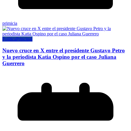
primicia
Política
Principal
Nuevo cruce en X entre el presidente Gustavo Petro
y la periodista Katia Ospino por el caso Juliana
Guerrero