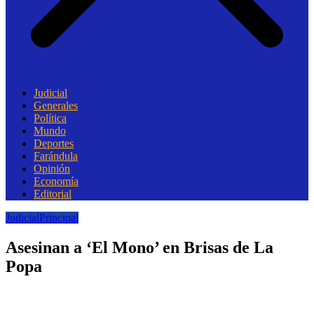
Judicial
Generales
Política
Mundo
Deportes
Farándula
Opinión
Economía
Editorial
Judicial
Principal
Asesinan a ‘El Mono’ en Brisas de La
Popa