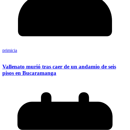
primicia
Vallenato murió tras caer de un andamio de seis
pisos en Bucaramanga