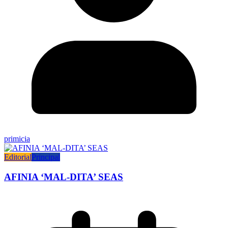
primicia
Editorial
Principal
AFINIA ‘MAL-DITA’ SEAS