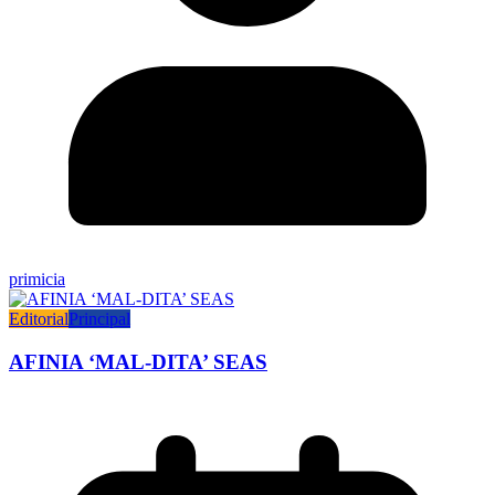
primicia
Editorial
Principal
AFINIA ‘MAL-DITA’ SEAS