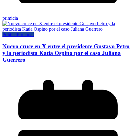
primicia
Política
Principal
Nuevo cruce en X entre el presidente Gustavo Petro
y la periodista Katia Ospino por el caso Juliana
Guerrero