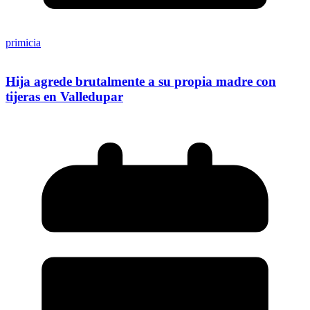
primicia
Hija agrede brutalmente a su propia madre con
tijeras en Valledupar