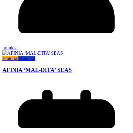
primicia
Editorial
Principal
AFINIA ‘MAL-DITA’ SEAS