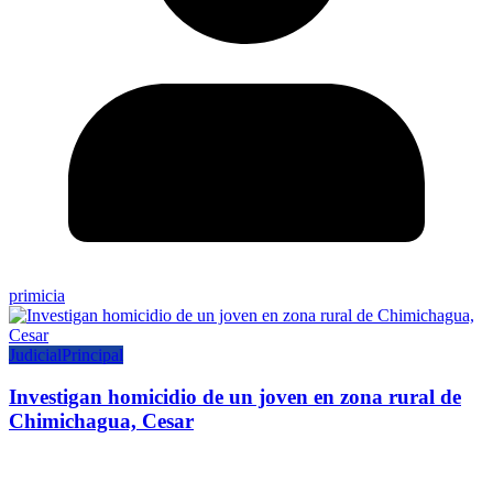
primicia
Judicial
Principal
Investigan homicidio de un joven en zona rural de
Chimichagua, Cesar