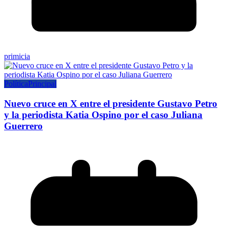
primicia
Política
Principal
Nuevo cruce en X entre el presidente Gustavo Petro
y la periodista Katia Ospino por el caso Juliana
Guerrero