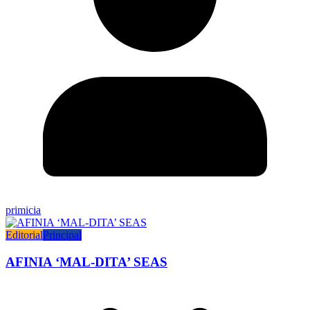
primicia
Editorial
Principal
AFINIA ‘MAL-DITA’ SEAS