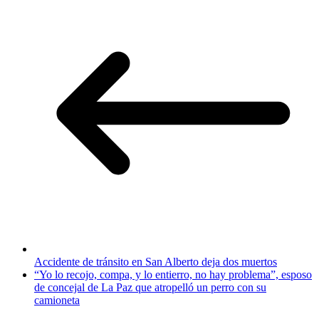
Accidente de tránsito en San Alberto deja dos muertos
“Yo lo recojo, compa, y lo entierro, no hay problema”, esposo
de concejal de La Paz que atropelló un perro con su
camioneta