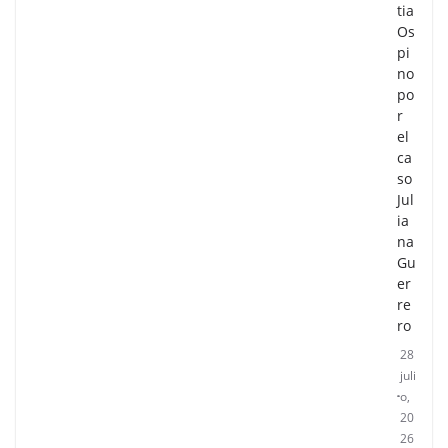
tia
Os
pi
no
po
r
el
ca
so
Jul
ia
na
Gu
er
re
ro
28
juli
o,
20
26