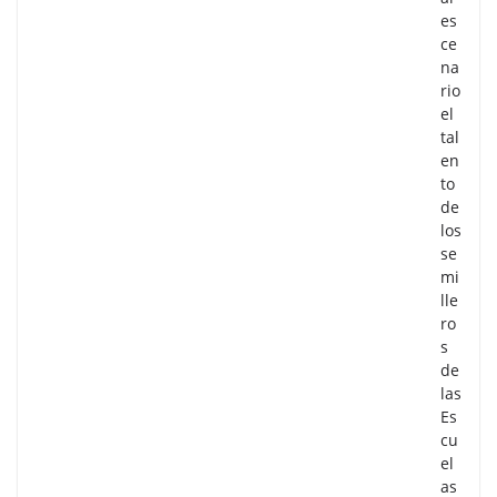
es
ce
na
rio
el
tal
en
to
de
los
se
mi
lle
ro
s
de
las
Es
cu
el
as