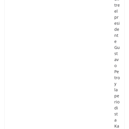
tre
el
pr
esi
de
nt
e
Gu
st
av
o
Pe
tro
y
la
pe
rio
di
st
a
Ka