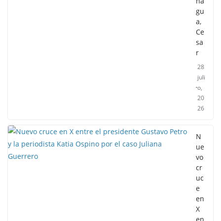
ha
gu
a,
Ce
sa
r
28
juli
o,
20
26
N
ue
vo
cr
uc
e
en
X
en