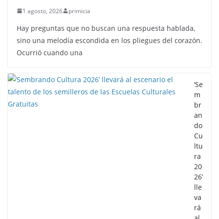
1 agosto, 2026
primicia
Hay preguntas que no buscan una respuesta hablada,
sino una melodía escondida en los pliegues del corazón.
Ocurrió cuando una
‘Se
m
br
an
do
Cu
ltu
ra
20
26’
lle
va
rá
al