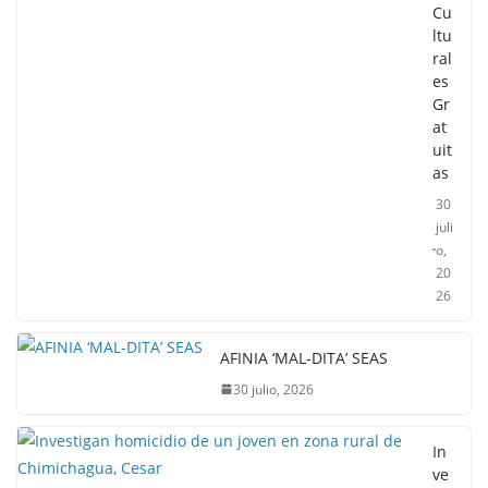
Cu
ltu
ral
es
Gr
at
uit
as
30
juli
o,
20
26
AFINIA ‘MAL-DITA’ SEAS
30 julio, 2026
In
ve