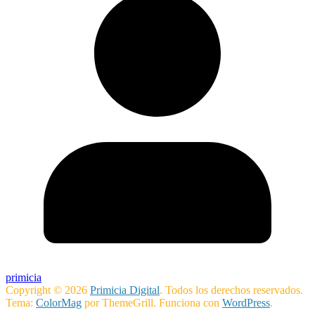
primicia
Copyright © 2026
Primicia Digital
. Todos los derechos reservados.
Tema:
ColorMag
por ThemeGrill. Funciona con
WordPress
.