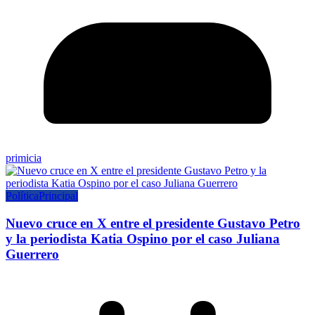
primicia
Política
Principal
Nuevo cruce en X entre el presidente Gustavo Petro
y la periodista Katia Ospino por el caso Juliana
Guerrero