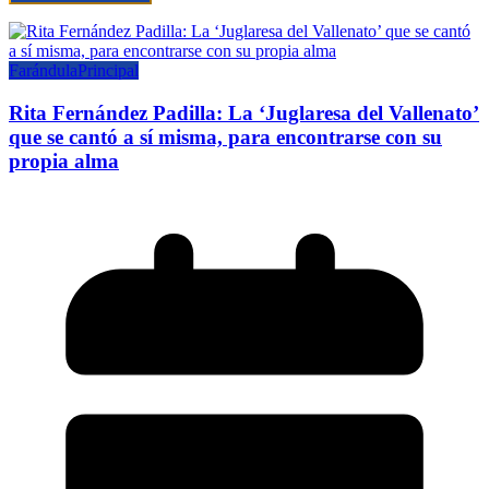
Farándula
Principal
Rita Fernández Padilla: La ‘Juglaresa del Vallenato’
que se cantó a sí misma, para encontrarse con su
propia alma