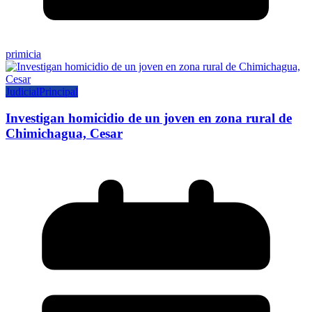
primicia
Judicial
Principal
Investigan homicidio de un joven en zona rural de
Chimichagua, Cesar