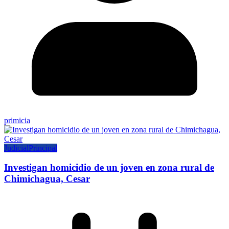
primicia
Judicial
Principal
Investigan homicidio de un joven en zona rural de
Chimichagua, Cesar