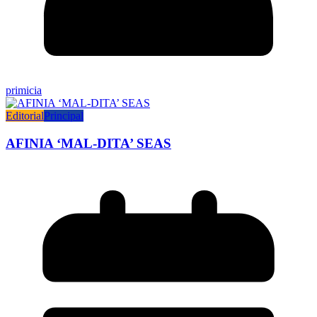
primicia
Editorial
Principal
AFINIA ‘MAL-DITA’ SEAS