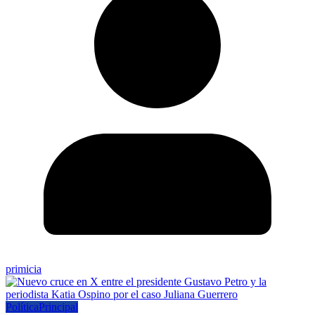
primicia
Política
Principal