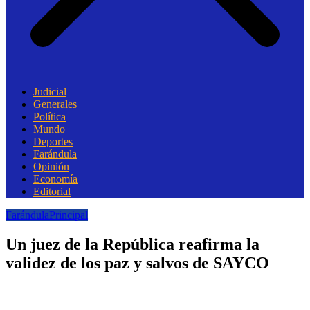
Judicial
Generales
Política
Mundo
Deportes
Farándula
Opinión
Economía
Editorial
Farándula
Principal
Un juez de la República reafirma la
validez de los paz y salvos de SAYCO