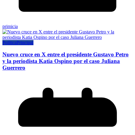
primicia
Política
Principal
Nuevo cruce en X entre el presidente Gustavo Petro
y la periodista Katia Ospino por el caso Juliana
Guerrero