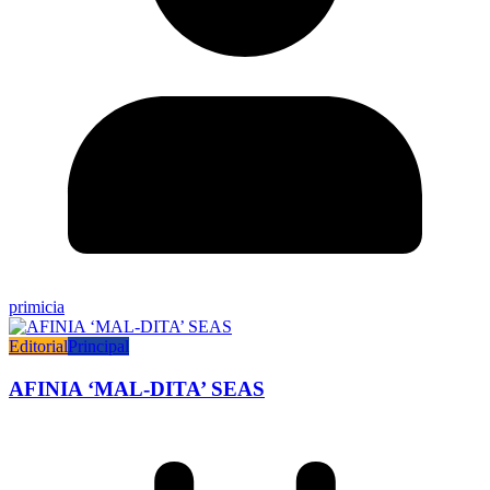
primicia
Editorial
Principal
AFINIA ‘MAL-DITA’ SEAS