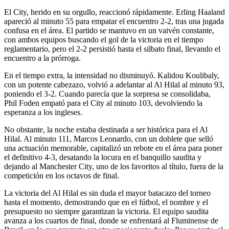
El City, herido en su orgullo, reaccionó rápidamente. Erling Haaland
apareció al minuto 55 para empatar el encuentro 2-2, tras una jugada
confusa en el área. El partido se mantuvo en un vaivén constante,
con ambos equipos buscando el gol de la victoria en el tiempo
reglamentario, pero el 2-2 persistió hasta el silbato final, llevando el
encuentro a la prórroga.
En el tiempo extra, la intensidad no disminuyó. Kalidou Koulibaly,
con un potente cabezazo, volvió a adelantar al Al Hilal al minuto 93,
poniendo el 3-2. Cuando parecía que la sorpresa se consolidaba,
Phil Foden empató para el City al minuto 103, devolviendo la
esperanza a los ingleses.
No obstante, la noche estaba destinada a ser histórica para el Al
Hilal. Al minuto 111, Marcos Leonardo, con un doblete que selló
una actuación memorable, capitalizó un rebote en el área para poner
el definitivo 4-3, desatando la locura en el banquillo saudita y
dejando al Manchester City, uno de los favoritos al título, fuera de la
competición en los octavos de final.
La victoria del Al Hilal es sin duda el mayor batacazo del torneo
hasta el momento, demostrando que en el fútbol, el nombre y el
presupuesto no siempre garantizan la victoria. El equipo saudita
avanza a los cuartos de final, donde se enfrentará al Fluminense de