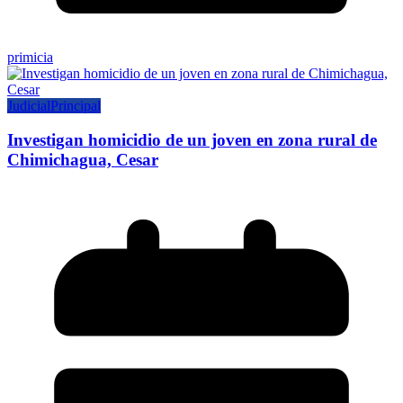
primicia
Judicial
Principal
Investigan homicidio de un joven en zona rural de
Chimichagua, Cesar