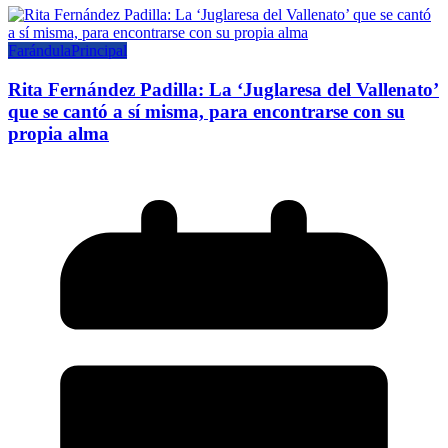
Farándula
Principal
Rita Fernández Padilla: La ‘Juglaresa del Vallenato’
que se cantó a sí misma, para encontrarse con su
propia alma