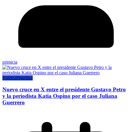
primicia
Política
Principal
Nuevo cruce en X entre el presidente Gustavo Petro
y la periodista Katia Ospino por el caso Juliana
Guerrero