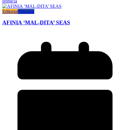
primicia
Editorial
Principal
AFINIA ‘MAL-DITA’ SEAS