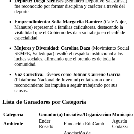
Deporte:
Diego Meneses
(Semillero Deportivo Salazarista)
fue reconocido por formar disciplina y carácter a través del
deporte.
Emprendimiento:
Sofía Margarita Ramírez
(Café Najor,
Manaure) representó a familias caficultoras, destacando la
visibilidad que el Gobierno les da a su trabajo en el café de
especialidad.
Mujeres y Diversidad:
Carolina Daza
(Movimiento Social
SEMFE, Valledupar) resaltó el respaldo institucional a las
luchas sociales, afirmando que el premio es de toda la
comunidad.
Voz Colectiva:
Jóvenes como
Jolmar Carreño García
(Plataforma Nacional de Juventud) enfatizaron que el
reconocimiento los impulsa a seguir trabajando por sus
causas.
Lista de Ganadores por Categoría
Categoría
Ganador(a)
Iniciativa/Organización
Municipio
Ender
Agustín
Ambiente
Fundación EduCamb
Rosado
Codazzi
Asociación de