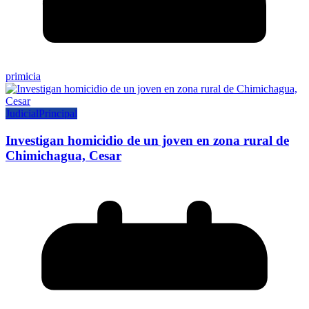
primicia
Judicial
Principal
Investigan homicidio de un joven en zona rural de
Chimichagua, Cesar