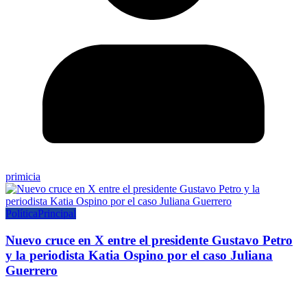
primicia
Política
Principal
Nuevo cruce en X entre el presidente Gustavo Petro
y la periodista Katia Ospino por el caso Juliana
Guerrero