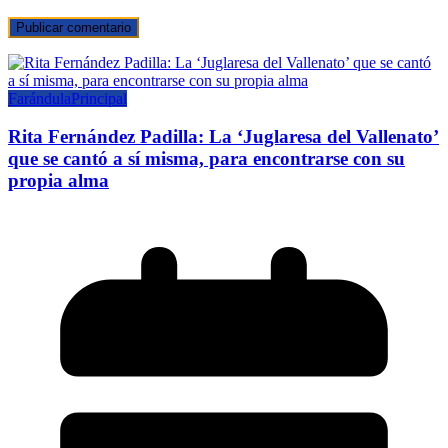
Farándula
Principal
Rita Fernández Padilla: La ‘Juglaresa del Vallenato’
que se cantó a sí misma, para encontrarse con su
propia alma