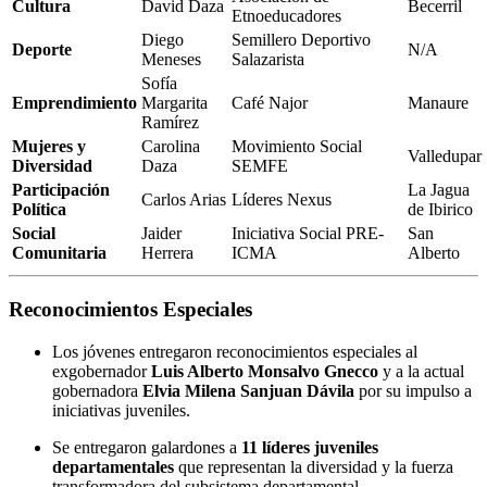
Cultura
David Daza
Becerril
Etnoeducadores
Diego
Semillero Deportivo
Deporte
N/A
Meneses
Salazarista
Sofía
Emprendimiento
Margarita
Café Najor
Manaure
Ramírez
Mujeres y
Carolina
Movimiento Social
Valledupar
Diversidad
Daza
SEMFE
Participación
La Jagua
Carlos Arias
Líderes Nexus
Política
de Ibirico
Social
Jaider
Iniciativa Social PRE-
San
Comunitaria
Herrera
ICMA
Alberto
Reconocimientos Especiales
Los jóvenes entregaron reconocimientos especiales al
exgobernador
Luis Alberto Monsalvo Gnecco
y a la actual
gobernadora
Elvia Milena Sanjuan Dávila
por su impulso a
iniciativas juveniles.
Se entregaron galardones a
11 líderes juveniles
departamentales
que representan la diversidad y la fuerza
transformadora del subsistema departamental.