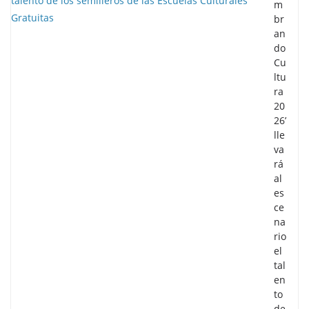
m
br
an
do
Cu
ltu
ra
20
26’
lle
va
rá
al
es
ce
na
rio
el
tal
en
to
de