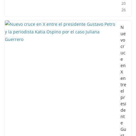
20
26
N
ue
vo
cr
uc
e
en
X
en
tre
el
pr
esi
de
nt
e
Gu
st