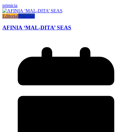
primicia
Editorial
Principal
AFINIA ‘MAL-DITA’ SEAS