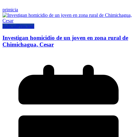
primicia
Judicial
Principal
Investigan homicidio de un joven en zona rural de
Chimichagua, Cesar