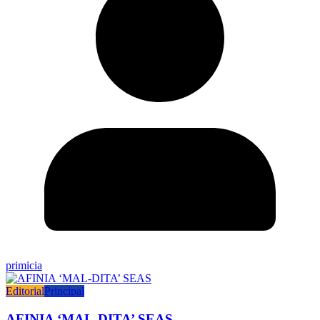
primicia
Editorial
Principal
AFINIA ‘MAL-DITA’ SEAS