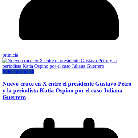
primicia
Política
Principal
Nuevo cruce en X entre el presidente Gustavo Petro
y la periodista Katia Ospino por el caso Juliana
Guerrero