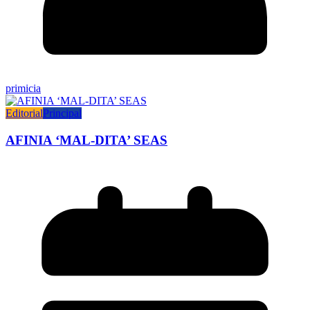
primicia
Editorial
Principal
AFINIA ‘MAL-DITA’ SEAS