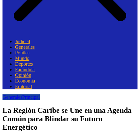
Judicial
Generales
Política
Mundo
Deportes
Farándula
Opinión
Economía
Editorial
Generales
Principal
La Región Caribe se Une en una Agenda
Común para Blindar su Futuro
Energético