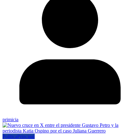
primicia
Política
Principal