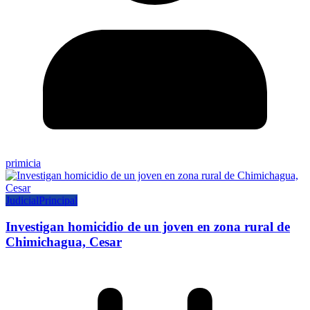
primicia
Judicial
Principal
Investigan homicidio de un joven en zona rural de
Chimichagua, Cesar