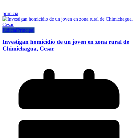
primicia
Judicial
Principal
Investigan homicidio de un joven en zona rural de
Chimichagua, Cesar