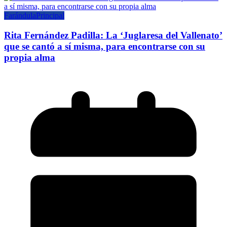
Farándula
Principal
Rita Fernández Padilla: La ‘Juglaresa del Vallenato’
que se cantó a sí misma, para encontrarse con su
propia alma