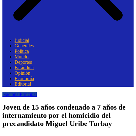
Judicial
Generales
Política
Mundo
Deportes
Farándula
Opinión
Economía
Editorial
Nacional
Principal
Joven de 15 años condenado a 7 años de
internamiento por el homicidio del
precandidato Miguel Uribe Turbay