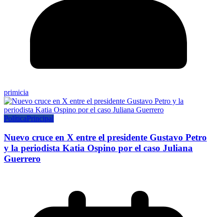
primicia
Política
Principal
Nuevo cruce en X entre el presidente Gustavo Petro
y la periodista Katia Ospino por el caso Juliana
Guerrero