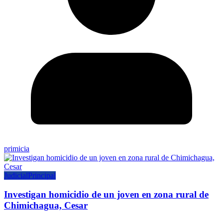
primicia
Judicial
Principal
Investigan homicidio de un joven en zona rural de
Chimichagua, Cesar