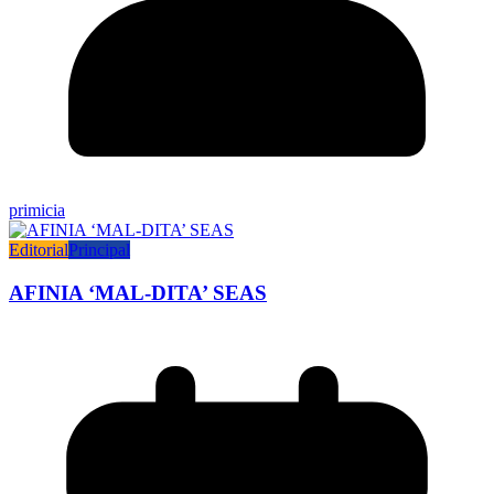
primicia
Editorial
Principal
AFINIA ‘MAL-DITA’ SEAS