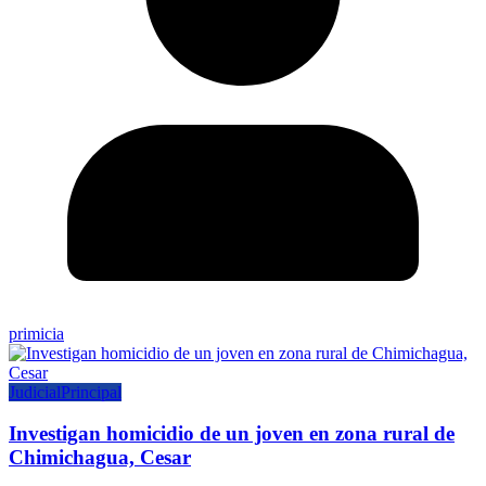
primicia
Judicial
Principal
Investigan homicidio de un joven en zona rural de
Chimichagua, Cesar