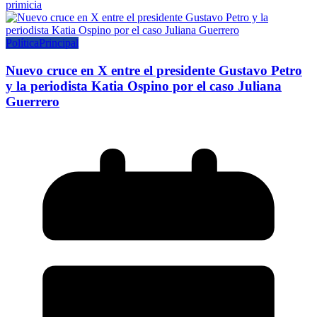
primicia
Política
Principal
Nuevo cruce en X entre el presidente Gustavo Petro
y la periodista Katia Ospino por el caso Juliana
Guerrero