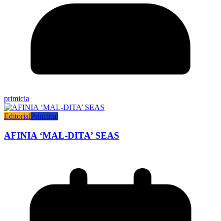
primicia
Editorial
Principal
AFINIA ‘MAL-DITA’ SEAS