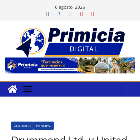
Saltar
6 agosto, 2026
al
contenido
GENERALES
PRINCIPAL
Drummond Ltd. y United